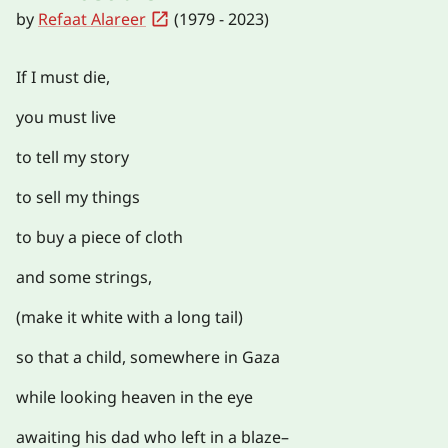
by
Refaat Alareer
(1979 - 2023)
If I must die,
you must live
to tell my story
to sell my things
to buy a piece of cloth
and some strings,
(make it white with a long tail)
so that a child, somewhere in Gaza
while looking heaven in the eye
awaiting his dad who left in a blaze–