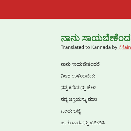
ನಾನು ಸಾಯಬೇಕೆಂದ
Translated to
Kannada
by
@fai
ನಾನು ಸಾಯಬೇಕೆಂದರೆ
ನೀವು ಉಳಿಯಬೇಕು
ನನ್ನ ಕಥೆಯನ್ನು ಹೇಳಿ
ನನ್ನ ಆಸ್ತಿಯನ್ನು ಮಾರಿ
ಒಂದು ಬಟ್ಟೆ
ಹಾಗು ದಾರವನ್ನು ಖರೀದಿಸಿ