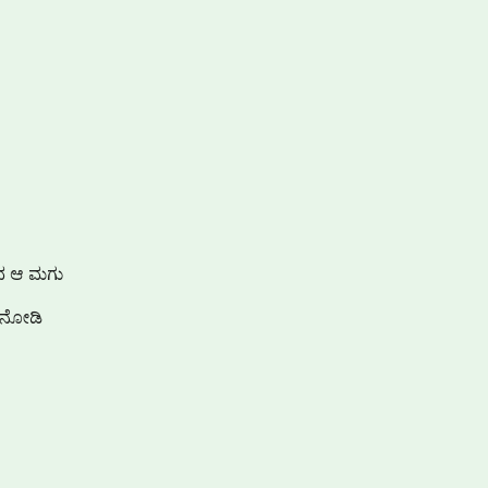
ರುವ ಆ ಮಗು
ತ ನೋಡಿ