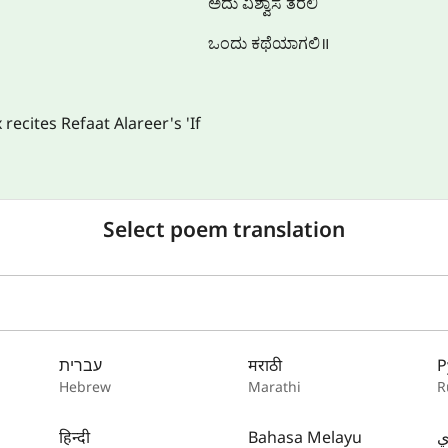
ಅದು ವಿಶ್ವಾಸ ತರಲಿ
ಒಂದು ಕಥೆಯಾಗಲಿ॥
ecites Refaat Alareer's 'If
Select poem translation
עברית
मराठी
Р
Hebrew
Marathi
R
हिन्दी
Bahasa Melayu
ي