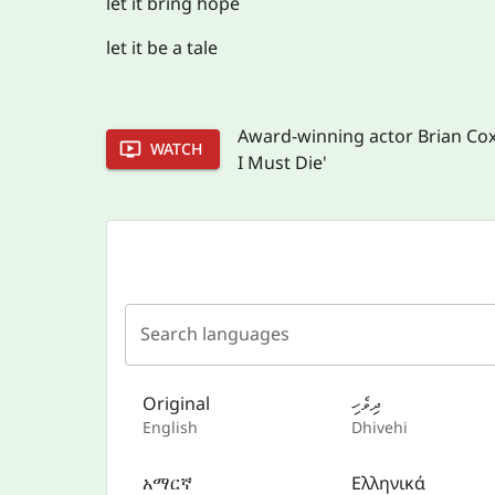
let it bring hope
let it be a tale
Award-winning actor Brian Cox r
WATCH
I Must Die'
Search languages
Original
ދިވެހި
English
Dhivehi
አማርኛ
Ελληνικά