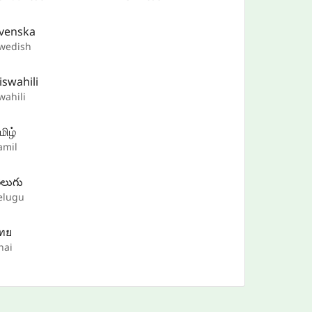
venska
wedish
iswahili
wahili
மிழ்
amil
ెలుగు
elugu
ทย
hai