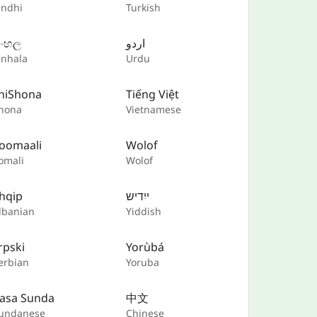
indhi
Turkish
ිංහල
اردو
inhala
Urdu
hiShona
Tiếng Việt
hona
Vietnamese
oomaali
Wolof
omali
Wolof
hqip
ייִדיש
lbanian
Yiddish
rpski
Yorùbá
erbian
Yoruba
asa Sunda
中文
undanese
Chinese