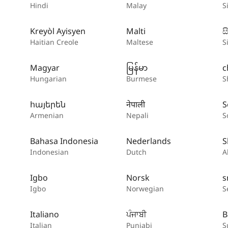
Hindi
Malay
S
Kreyòl Ayisyen
Malti
ස
Haitian Creole
Maltese
S
Magyar
မြန်မာ
c
Hungarian
Burmese
S
հայերեն
नेपाली
S
Armenian
Nepali
S
Bahasa Indonesia
Nederlands
S
Indonesian
Dutch
A
Igbo
Norsk
s
Igbo
Norwegian
S
Italiano
ਪੰਜਾਬੀ
B
Italian
Punjabi
S