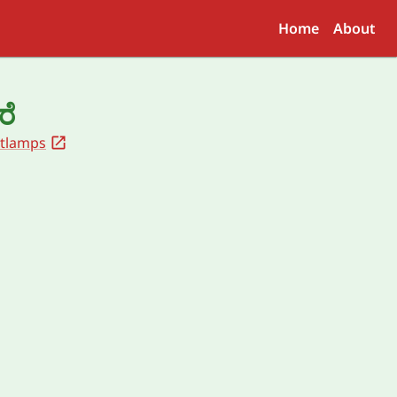
Home
About
ರೆ
ntlamps