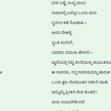
(ಬಿಳಿ ಬಟ್ಟೆ, ಉದ್ದ ಬಾಲ)।
ಗಾಜ಼ಾದಲ್ಲಿ ಎಲ್ಲೋ ಒಂದು ಮಗು
ಸ್ವರ್ಗದ ಕಡೆ ನೋಡುತ—
ಅವರ ದೇಹಕ್ಕೆ,
ಸ್ವಂತ ಮಗನಿಗೆ,
ಯಾರಿಗು ವಿದಾಯ ಹೇಳದೆ—
ಜ್ವಾಲೆಯಲ್ಲಿ ಬಿಟ್ಟ ತಂದೆಯನ್ನು ಕಾಯುತಿ
ve
ಈ ಗಾಳಿಪಟ, ನನ್ನ ಗಾಳಿಪಟವನ್ನು ಹಾರು
ಒಂದು ಕ್ಷಣ ದೇವದೂತರ ದರ್ಶನೆ ಮಾಡಿ
ಇನ್ನೊಮ್ಮೆ ಪ್ರೀತಿಗೆ ಜೀವ ಕೊಡಲಿ।
ನಾನು ಸಾಯಬೇಕೆಂದರೆ