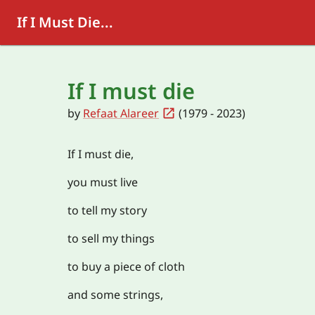
If I Must Die...
If I must die
by
Refaat Alareer
(1979 - 2023)
If I must die,
you must live
to tell my story
to sell my things
to buy a piece of cloth
and some strings,