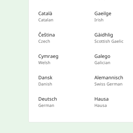
Català
Gaeilge
Catalan
Irish
Čeština
Gàidhlig
Czech
Scottish Gaelic
Cymraeg
Galego
Welsh
Galician
Dansk
Alemannisch
Danish
Swiss German
Deutsch
Hausa
German
Hausa