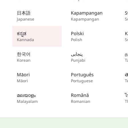
日本語
Kapampangan
S
Japanese
Kapampangan
S
ಕನ್ನಡ
Polski
K
Kannada
Polish
S
한국어
پنجابی
த
Korean
Punjabi
T
Māori
Português
త
Māori
Portuguese
T
മലയാളം
Română
ไ
Malayalam
Romanian
T