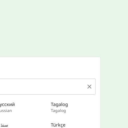
усский
Tagalog
ussian
Tagalog
سنڌ
Türkçe