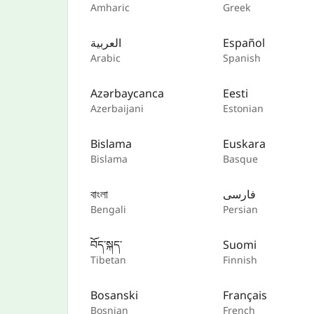
Amharic
Greek
العربية
Español
Arabic
Spanish
Azərbaycanca
Eesti
Azerbaijani
Estonian
Bislama
Euskara
Bislama
Basque
বাংলা
فارسی
Bengali
Persian
བོད་སྐད་
Suomi
Tibetan
Finnish
Bosanski
Français
Bosnian
French