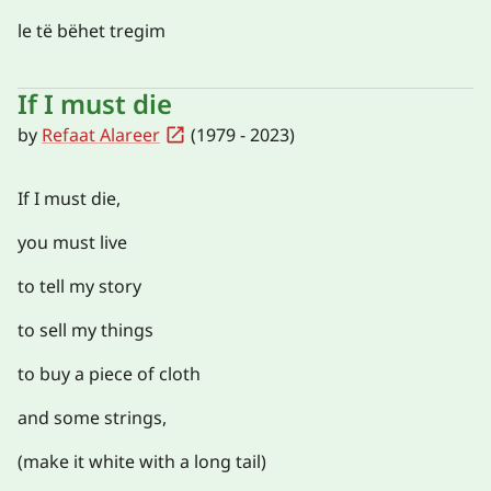
le të bëhet tregim
If I must die
by
Refaat Alareer
(1979 - 2023)
If I must die,
you must live
to tell my story
to sell my things
to buy a piece of cloth
and some strings,
(make it white with a long tail)