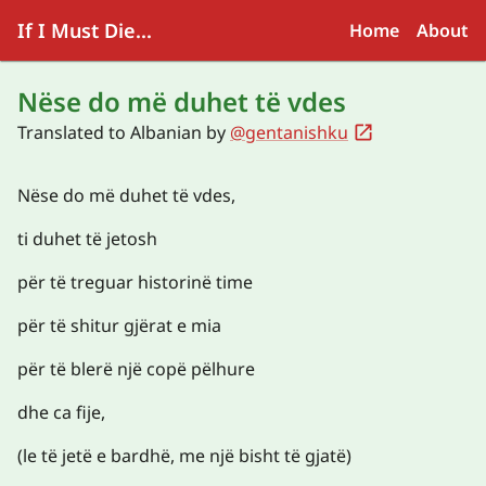
If I Must Die...
Home
About
Nëse do më duhet të vdes
Translated to
Albanian
by
@gentanishku
Nëse do më duhet të vdes,
ti duhet të jetosh
për të treguar historinë time
për të shitur gjërat e mia
për të blerë një copë pëlhure
dhe ca fije,
(le të jetë e bardhë, me një bisht të gjatë)